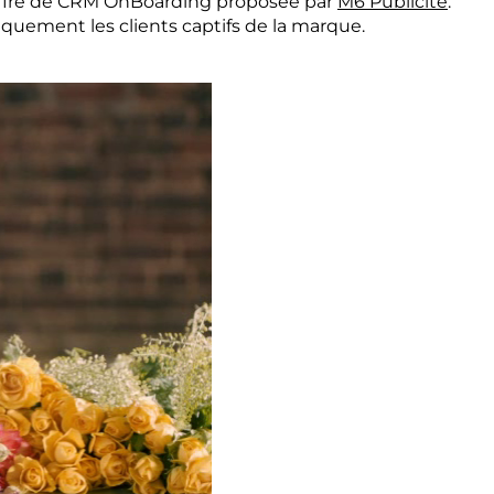
 l’offre de CRM OnBoarding proposée par
M6 Publicité
.
niquement les clients captifs de la marque.