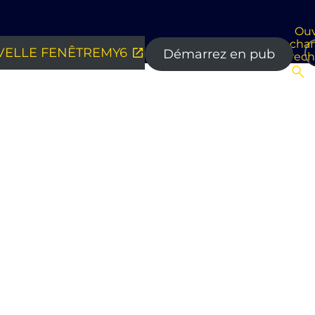
Ouv
cha
ELLE FENÊTRE
MY6
Démarrez en pub
rec