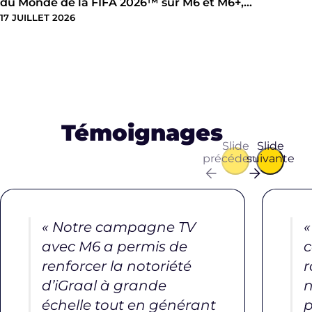
du Monde de la FIFA 2026™ sur M6 et M6+,…
17 JUILLET 2026
Témoignages
Slide
Slide
précédente
suivante
« Notre campagne TV
«
avec M6 a permis de
c
renforcer la notoriété
r
d’iGraal à grande
n
échelle tout en générant
p