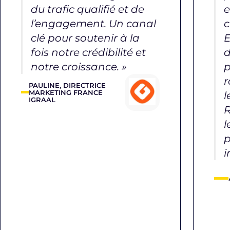
du trafic qualifié et de
e
l’engagement. Un canal
c
clé pour soutenir à la
E
fois notre crédibilité et
d
notre croissance. »
p
r
PAULINE, DIRECTRICE
MARKETING FRANCE
l
IGRAAL
R
l
p
i