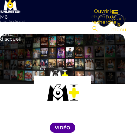
Ouvrir le
champ de
M6
Ouvrir
recherche
Unlimited
le
Aller à la
menu
page
d’accueil
VIDÉO