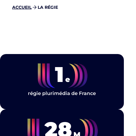
ACCUEIL
LA RÉGIE
1
e
régie plurimédia de France
28
M