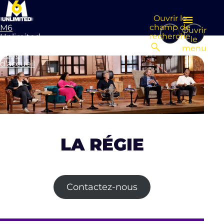
Ouvrir le
champ de
M6
Ouvrir
recherche
Unlimited
le
Aller à la
menu
page
d’accueil
LA RÉGIE
Contactez-nous