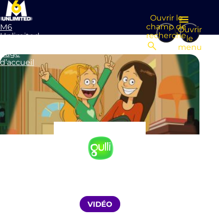
Ouvrir le
champ de
M6
Ouvrir
recherche
Unlimited
le
Aller à la
menu
page
d’accueil
VIDÉO