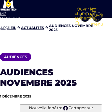
Ouvrir le
champ de
M6
Ouvrir
recherche
Unlimited
le
Aller à la
menu
AUDIENCES NOVEMBRE
page
ACCUEIL
ACTUALITÉS
2025
d’accueil
AUDIENCES
AUDIENCES
NOVEMBRE 2025
1 DÉCEMBRE 2025
Nouvelle fenêtre
Partager sur