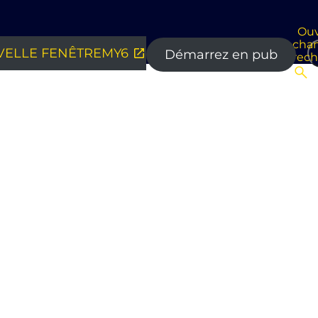
Ouv
cha
ELLE FENÊTRE
MY6
Démarrez en pub
rec