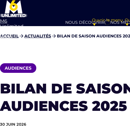
Ouvrir le menu
Ou
M6
NOUS DÉCOUVRIR
NOS MÉD
Unlimited
Aller à la
ACCUEIL
ACTUALITÉS
BILAN DE SAISON AUDIENCES 202
page
d’accueil
AUDIENCES
BILAN DE SAISO
AUDIENCES 2025 
30 JUIN 2026