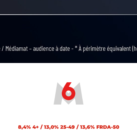
8,4% 4+ / 13,0% 25-49 / 13,6% FRDA-50