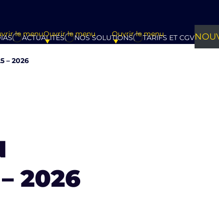
vrir le menu
Ouvrir le menu
Ouvrir le menu
NOUV
IAS
ACTUALITÉS
NOS SOLUTIONS
TARIFS ET CGV
5 – 2026
N
– 2026