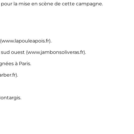
tés pour la mise en scène de cette campagne.
(www.lapouleapois.fr).
 sud ouest (www.jambonsoliveras.fr).
ignées à Paris.
ber.fr).
Montargis.