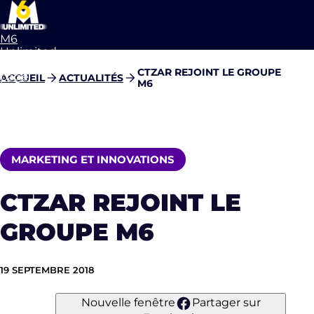
M6
Unlimited
Aller à la
CTZAR REJOINT LE GROUPE
page
ACCUEIL
ACTUALITÉS
M6
d’accueil
MARKETING ET INNOVATIONS
CTZAR REJOINT LE
GROUPE M6
19 SEPTEMBRE 2018
Nouvelle fenêtre
Partager sur