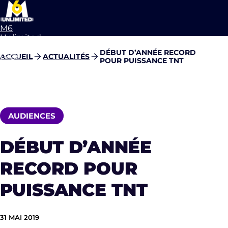
M6
Unlimited
Aller à la
DÉBUT D’ANNÉE RECORD
page
ACCUEIL
ACTUALITÉS
POUR PUISSANCE TNT
d’accueil
AUDIENCES
DÉBUT D’ANNÉE
RECORD POUR
PUISSANCE TNT
31 MAI 2019