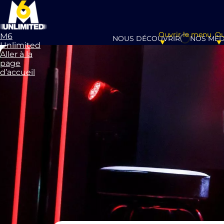
Ouvrir le menu
Ou
M6
NOUS DÉCOUVRIR
NOS MÉD
Unlimited
Aller à la
page
d’accueil