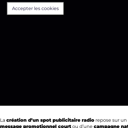
Accepter les cookies
La
création d’un spot publicitaire radio
repose sur un 
message promotionnel court
ou d’une
campagne nat