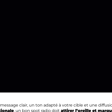
message clair, un ton adapté à votre cible et une diffusi
ionale
, un bon spot radio doit
attirer l’oreille et marqu