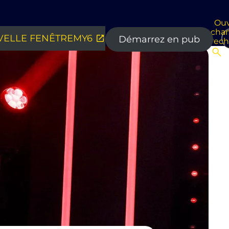
Ouv
cha
ELLE FENÊTRE
MY6
Démarrez en pub
rec