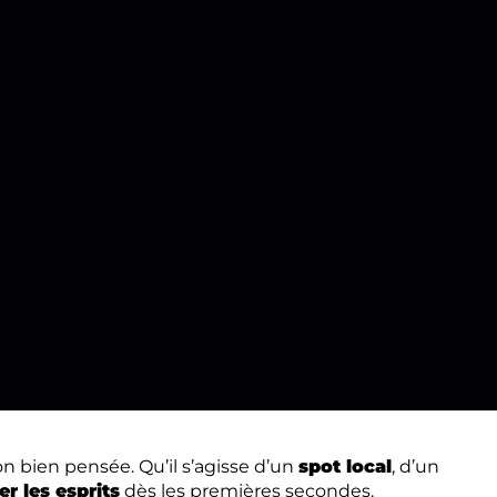
on bien pensée. Qu’il s’agisse d’un
spot local
, d’un
er les esprits
dès les premières secondes.