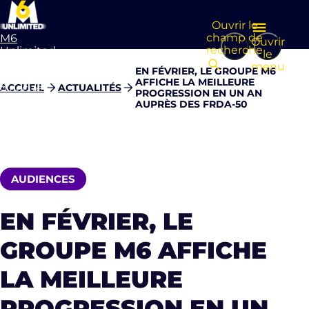
Ouvrir le
champ de
M6
Ouvrir
recherche
Unlimited
le
Aller à la
menu
EN FÉVRIER, LE GROUPE M6
page
AFFICHE LA MEILLEURE
d’accueil
ACCUEIL
ACTUALITÉS
PROGRESSION EN UN AN
AUPRÈS DES FRDA-50
AUDIENCES
EN FÉVRIER, LE
GROUPE M6 AFFICHE
LA MEILLEURE
PROGRESSION EN UN