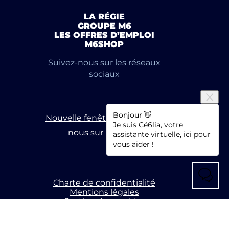
LA RÉGIE
GROUPE M6
LES OFFRES D’EMPLOI
M6SHOP
Suivez-nous sur les réseaux
sociaux
Bonjour 👋
Nouvelle fenêtre
Suivez-
Je suis Cé6lia, votre
nous sur Linkedin
assistante virtuelle, ici pour
vous aider !
Charte de confidentialité
Mentions légales
Gestion des cookies
Accessibilité : partiellement conforme
COPYRIGHT 2026