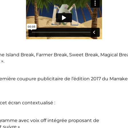
he Island Break, Farmer Break, Sweet Break, Magical Bre
 ».
n première coupure publicitaire de l’édition 2017 du Marra
t écran contextualisé :
ogramme avec voix off intégrée proposant de
t suivre
»