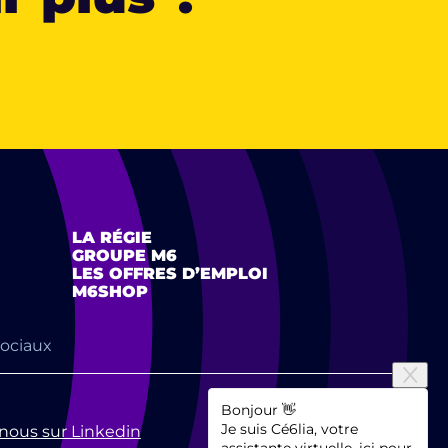
LA RÉGIE
GROUPE M6
LES OFFRES D’EMPLOI
M6SHOP
sociaux
Bonjour 👋
Je suis Cé6lia, votre
nous sur Linkedin