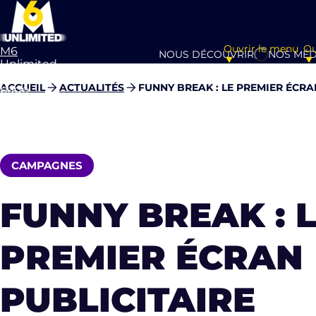
Ouvrir le menu
Ou
M6
NOUS DÉCOUVRIR
NOS MÉD
Unlimited
Aller à la
ACCUEIL
ACTUALITÉS
FUNNY BREAK : LE PREMIER ÉCR
page
d’accueil
CAMPAGNES
FUNNY BREAK : 
PREMIER ÉCRAN
PUBLICITAIRE