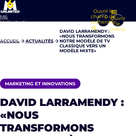
Ouvrir le
champ de
M6
Ouvrir
recherche
Unlimited
le
Aller à la
menu
DAVID LARRAMENDY :
page
«NOUS TRANSFORMONS
d’accueil
ACCUEIL
ACTUALITÉS
NOTRE MODÈLE DE TV
CLASSIQUE VERS UN
MODÈLE MIXTE»
MARKETING ET INNOVATIONS
DAVID LARRAMENDY :
«NOUS
TRANSFORMONS