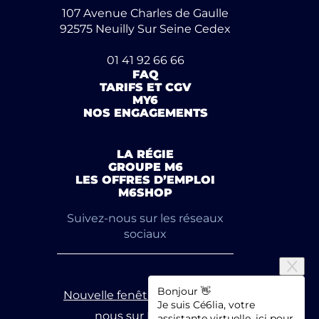
107 Avenue Charles de Gaulle
92575 Neuilly Sur Seine Cedex
01 41 92 66 66
FAQ
TARIFS ET CGV
MY6
NOS ENGAGEMENTS
LA RÉGIE
GROUPE M6
LES OFFRES D’EMPLOI
M6SHOP
Suivez-nous sur les réseaux
sociaux
Bonjour 👋
Nouvelle fenêtre
Suivez-
Je suis Cé6lia, votre
nous sur Linkedin
assistante virtuelle, ici pour