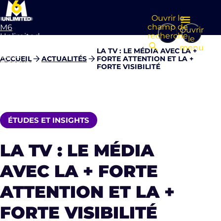
Ouvrir le
champ de
M6
Ouvrir
recherche
Unlimited
le
Aller à la
menu
LA TV : LE MÉDIA AVEC LA +
page
ACCUEIL
ACTUALITÉS
FORTE ATTENTION ET LA +
d’accueil
FORTE VISIBILITÉ
ÉTUDES ET INSIGHTS
LA TV : LE MÉDIA
AVEC LA + FORTE
ATTENTION ET LA +
FORTE VISIBILITÉ