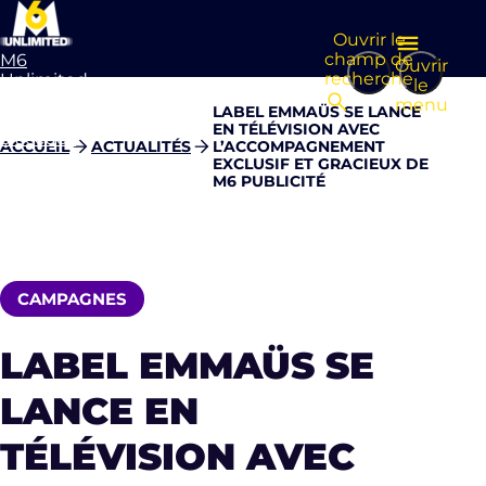
Ouvrir le
champ de
M6
Ouvrir
recherche
Unlimited
le
Aller à la
menu
LABEL EMMAÜS SE LANCE
page
EN TÉLÉVISION AVEC
d’accueil
ACCUEIL
ACTUALITÉS
L’ACCOMPAGNEMENT
EXCLUSIF ET GRACIEUX DE
M6 PUBLICITÉ
CAMPAGNES
LABEL EMMAÜS SE
LANCE EN
TÉLÉVISION AVEC