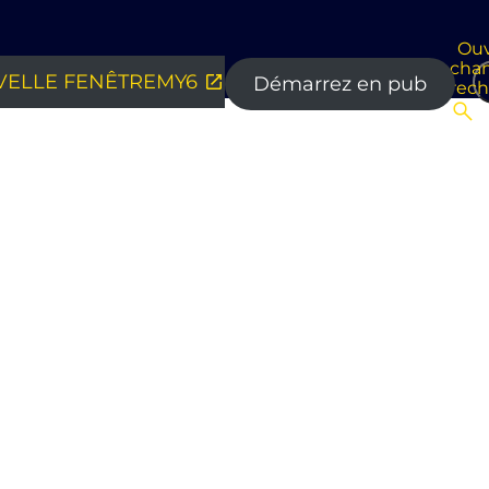
Ouv
cha
ELLE FENÊTRE
MY6
Démarrez en pub
rec