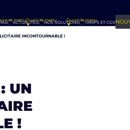
vrir le menu
Ouvrir le menu
Ouvrir le menu
NOUV
IAS
ACTUALITÉS
NOS SOLUTIONS
TARIFS ET CGV
BLICITAIRE INCONTOURNABLE ! ​
: UN
AIRE
! ​