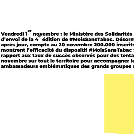
er
Vendredi 1
novembre : le Ministère des Solidarités
e
d’envoi de la 4
édition de #MoisSansTabac.
Désorma
après jour, compte au 20 novembre 200.000 inscrit
montrent l’efficacité du dispositif #MoisSansTabac : 
rapport aux taux de succès observés pour des tentat
novembre sur tout le territoire pour accompagner l
ambassadeurs emblématiques des grands groupes aud