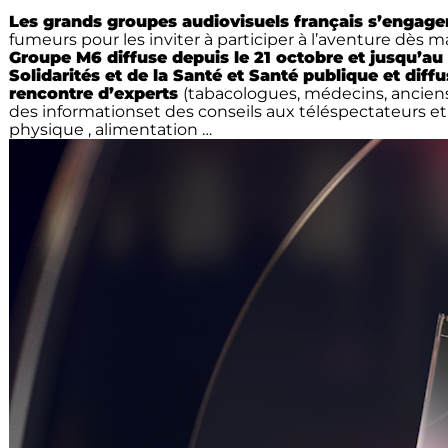
Les grands groupes audiovisuels français s’engag
fumeurs pour les inviter à participer à l’aventure dès 
Groupe M6 diffuse depuis le 21 octobre et jusqu’
Solidarités et de la Santé et Santé publique
et diffu
rencontre d’experts
(tabacologues, médecins, ancien
des informations
et des conseils aux téléspectateurs e
physique , alimentation …
Lecteur
vidéo