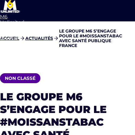
M6
Unlimited
Aller à la
LE GROUPE M6 S’ENGAGE
page
POUR LE #MOISSANSTABAC
d’accueil
ACCUEIL
ACTUALITÉS
AVEC SANTÉ PUBLIQUE
FRANCE
NON CLASSÉ
LE GROUPE M6
S’ENGAGE POUR LE
#MOISSANSTABAC
AVEC SANTÉ