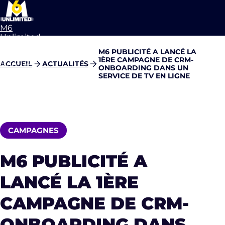
M6
Unlimited
Aller à la
M6 PUBLICITÉ A LANCÉ LA
page
1ÈRE CAMPAGNE DE CRM-
d’accueil
ACCUEIL
ACTUALITÉS
ONBOARDING DANS UN
SERVICE DE TV EN LIGNE
CAMPAGNES
M6 PUBLICITÉ A
LANCÉ LA 1ÈRE
CAMPAGNE DE CRM-
ONBOARDING DANS