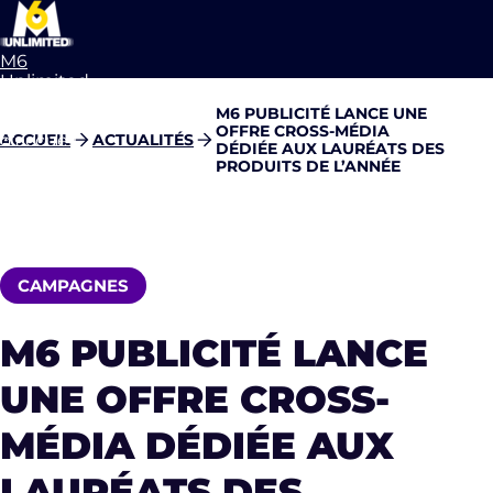
M6
Unlimited
Aller à la
M6 PUBLICITÉ LANCE UNE
page
OFFRE CROSS-MÉDIA
d’accueil
ACCUEIL
ACTUALITÉS
DÉDIÉE AUX LAURÉATS DES
PRODUITS DE L’ANNÉE
CAMPAGNES
M6 PUBLICITÉ LANCE
UNE OFFRE CROSS-
MÉDIA DÉDIÉE AUX
LAURÉATS DES