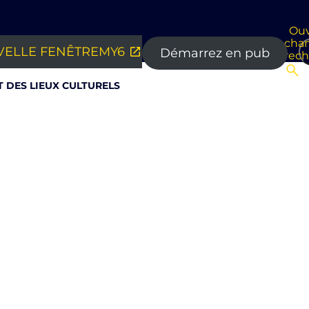
Ouv
cha
ELLE FENÊTRE
MY6
Démarrez en pub
rec
 DES LIEUX CULTURELS