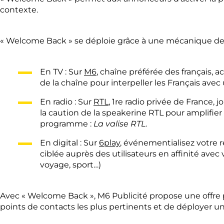
contexte.
« Welcome Back » se déploie grâce à une mécanique de
En TV : Sur
M6
, chaîne préférée des français, 
de la chaîne pour interpeller les Français av
En radio : Sur
RTL
, 1re radio privée de France
la caution de la speakerine RTL pour amplifi
programme :
La valise RTL
.
En digital : Sur
6play
, événementialisez votre 
ciblée auprès des utilisateurs en affinité ave
voyage, sport…)
Avec « Welcome Back », M6 Publicité propose une offre 
points de contacts les plus pertinents et de déployer u