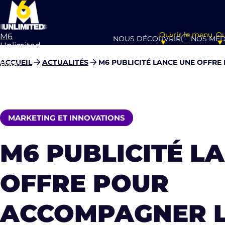
Ouvrir le menu
Ou
M6
NOUS DÉCOUVRIR
NOS MÉD
Unlimited
Aller à la
ACCUEIL
ACTUALITÉS
M6 PUBLICITÉ LANCE UNE OFFR
page
d’accueil
MARKETING ET INNOVATIONS
M6 PUBLICITÉ L
OFFRE POUR
ACCOMPAGNER 