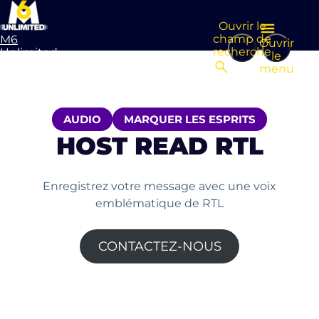
Ouvrir le
champ de
M6
Ouvrir
recherche
Unlimited
le
Aller à la
menu
page
d’accueil
AUDIO
MARQUER LES ESPRITS
HOST READ RTL
Enregistrez votre message avec une voix
emblématique de RTL
CONTACTEZ-NOUS