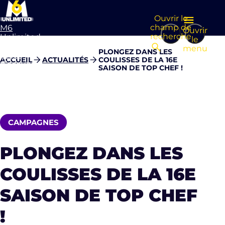
Ouvrir le
champ de
M6
Ouvrir
recherche
Unlimited
le
Aller à la
menu
PLONGEZ DANS LES
page
ACCUEIL
ACTUALITÉS
COULISSES DE LA 16E
d’accueil
SAISON DE TOP CHEF !
CAMPAGNES
PLONGEZ DANS LES
COULISSES DE LA 16E
SAISON DE TOP CHEF
!