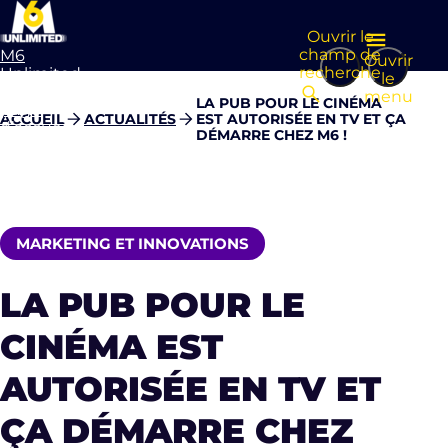
Ouvrir le
champ de
M6
Ouvrir
recherche
Unlimited
le
Aller à la
menu
LA PUB POUR LE CINÉMA
page
ACCUEIL
ACTUALITÉS
EST AUTORISÉE EN TV ET ÇA
d’accueil
DÉMARRE CHEZ M6 !
MARKETING ET INNOVATIONS
LA PUB POUR LE
CINÉMA EST
AUTORISÉE EN TV ET
ÇA DÉMARRE CHEZ