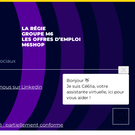
LA RÉGIE
GROUPE M6
LES OFFRES D’EMPLOI
M6SHOP
sociaux
Bonjour 👋
Je suis Cé6lia, votre
nous sur Linkedin
assistante virtuelle, ici pour
vous aider !
té : partiellement conforme