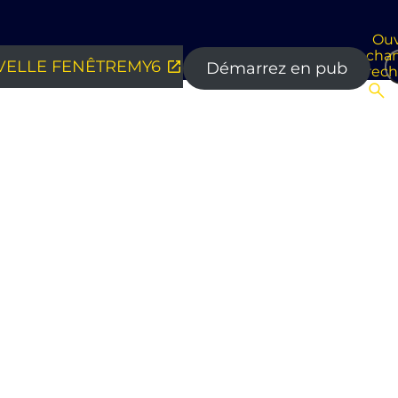
Ouv
cha
ELLE FENÊTRE
MY6
Démarrez en pub
rec