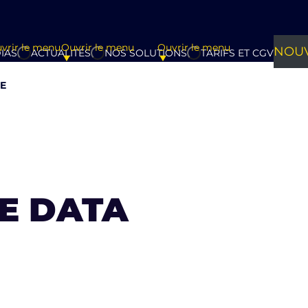
vrir le menu
Ouvrir le menu
Ouvrir le menu
NOUV
IAS
ACTUALITÉS
NOS SOLUTIONS
TARIFS ET CGV
E
E DATA