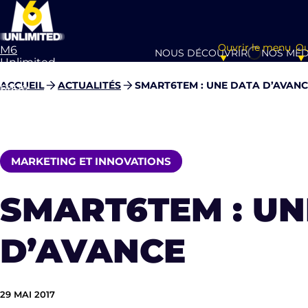
Ouvrir le menu
Ou
M6
NOUS DÉCOUVRIR
NOS MÉD
Unlimited
Aller à la
ACCUEIL
ACTUALITÉS
SMART6TEM : UNE DATA D’AVANC
page
d’accueil
MARKETING ET INNOVATIONS
SMART6TEM : UN
D’AVANCE
29 MAI 2017