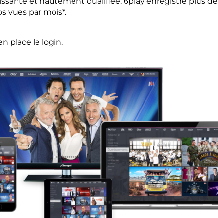
ssante et hautement qualifiée. 6play enregistre plus de 
s vues par mois*.
en place le login.