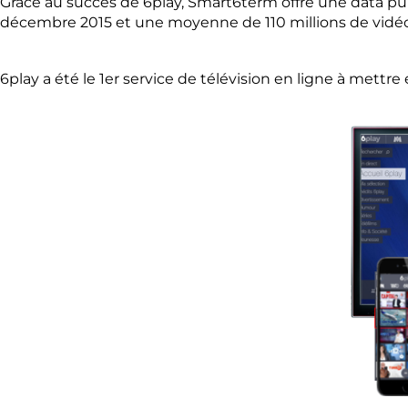
Grâce au succès de 6play, Smart6term offre une data pui
décembre 2015 et une moyenne de 110 millions de vidéo
6play a été le 1er service de télévision en ligne à mettre 