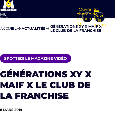
Ouvrir le
champ de
M6
Ouvrir
recherche
Unlimited
le
Aller à la
menu
GÉNÉRATIONS XY X MAIF X
page
ACCUEIL
ACTUALITÉS
LE CLUB DE LA FRANCHISE
d’accueil
SPOTTED! LE MAGAZINE VIDÉO
GÉNÉRATIONS XY X
MAIF X LE CLUB DE
LA FRANCHISE
8 MARS 2019