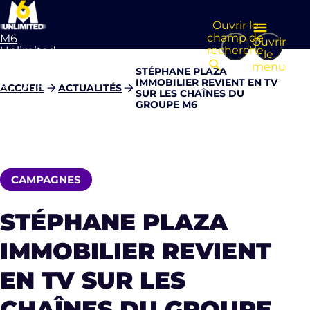
Ouvrir le
champ de
M6
Ouvrir
recherche
Unlimited
le
Aller à la
menu
STÉPHANE PLAZA
page
IMMOBILIER REVIENT EN TV
d’accueil
ACCUEIL
ACTUALITÉS
SUR LES CHAÎNES DU
GROUPE M6
CAMPAGNES
STÉPHANE PLAZA
IMMOBILIER REVIENT
EN TV SUR LES
CHAÎNES DU GROUPE