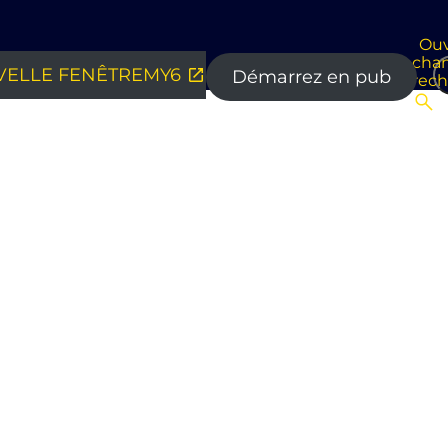
Ouv
cha
ELLE FENÊTRE
MY6
Démarrez en pub
rec