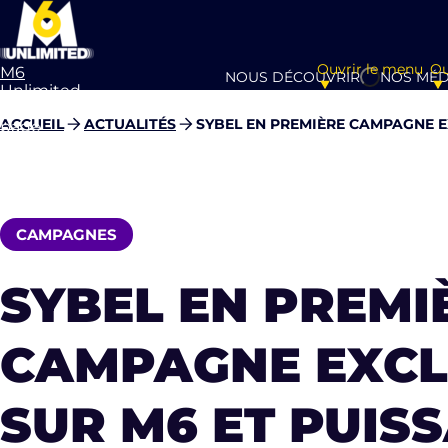
Ouvrir le menu
Ou
M6
NOUS DÉCOUVRIR
NOS MÉD
Unlimited
Aller à la
ACCUEIL
ACTUALITÉS
SYBEL EN PREMIÈRE CAMPAGNE E
page
d’accueil
CAMPAGNES
SYBEL EN PREMI
CAMPAGNE EXCL
SUR M6 ET PUIS