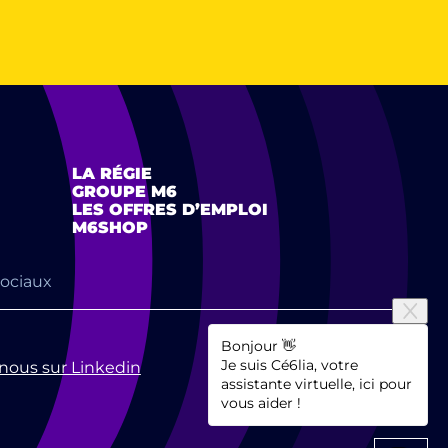
LA RÉGIE
GROUPE M6
LES OFFRES D’EMPLOI
M6SHOP
sociaux
Bonjour 👋
Je suis Cé6lia, votre
nous sur Linkedin
assistante virtuelle, ici pour
vous aider !