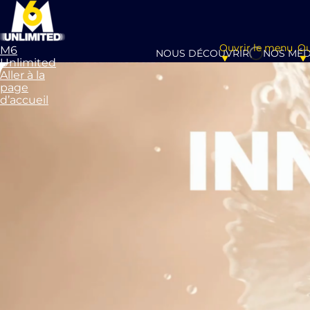
Ouvrir le menu
Ou
M6
NOUS DÉCOUVRIR
NOS MÉD
Unlimited
Aller à la
page
d’accueil