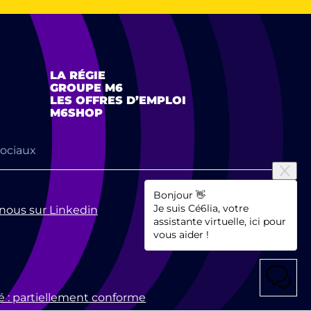
LA RÉGIE
GROUPE M6
LES OFFRES D’EMPLOI
M6SHOP
sociaux
Bonjour 👋
Je suis Cé6lia, votre
nous sur Linkedin
assistante virtuelle, ici pour
vous aider !
té : partiellement conforme