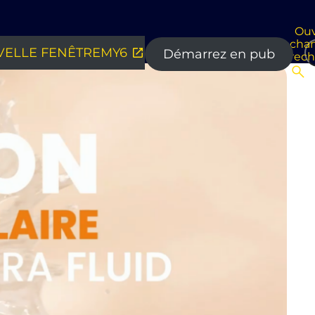
Ouv
cha
ELLE FENÊTRE
MY6
Démarrez en pub
rec