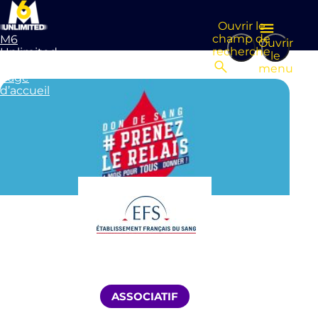
Ouvrir le
champ de
M6
Ouvrir
recherche
Unlimited
le
Aller à la
menu
page
d’accueil
ASSOCIATIF