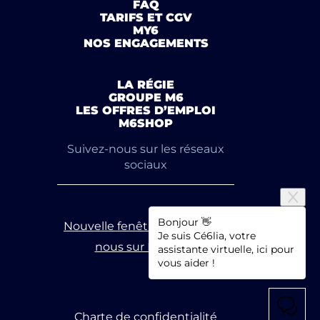
FAQ
TARIFS ET CGV
MY6
NOS ENGAGEMENTS
LA RÉGIE
GROUPE M6
LES OFFRES D’EMPLOI
M6SHOP
Suivez-nous sur les réseaux
sociaux
Bonjour 👋
Nouvelle fenêtre
Suivez-
Je suis Cé6lia, votre
nous sur Linkedin
assistante virtuelle, ici pour
vous aider !
Charte de confidentialité