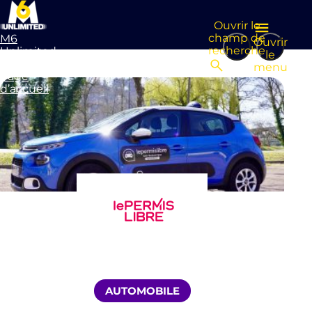
Ouvrir le
champ de
M6
Ouvrir
recherche
Unlimited
le
Aller à la
menu
page
d’accueil
AUTOMOBILE