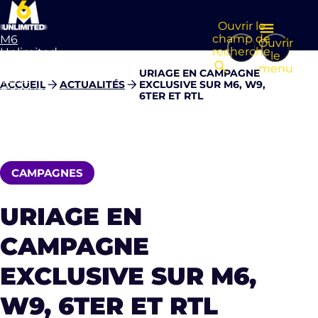
Ouvrir le
champ de
M6
Ouvrir
recherche
Unlimited
le
Aller à la
menu
URIAGE EN CAMPAGNE
page
ACCUEIL
ACTUALITÉS
EXCLUSIVE SUR M6, W9,
d’accueil
6TER ET RTL
CAMPAGNES
URIAGE EN
CAMPAGNE
EXCLUSIVE SUR M6,
W9, 6TER ET RTL