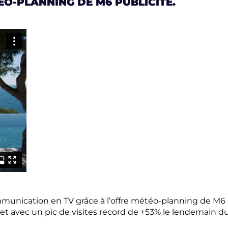
O-PLANNING DE M6 PUBLICITÉ.
unication en TV grâce à l’offre météo-planning de M6 P
net avec un pic de visites record de +53% le lendemain d