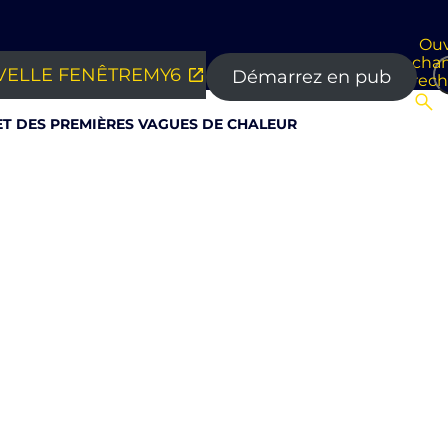
Ouv
cha
ELLE FENÊTRE
MY6
Démarrez en pub
rec
 ET DES PREMIÈRES VAGUES DE CHALEUR