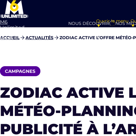
Ouvrir le menu
Ou
M6
NOUS DÉCOUVRIR
NOS MÉD
Unlimited
Aller à la
ACCUEIL
ACTUALITÉS
ZODIAC ACTIVE L’OFFRE MÉTÉO-P
page
d’accueil
CAMPAGNES
ZODIAC ACTIVE 
MÉTÉO-PLANNIN
PUBLICITÉ À L’A