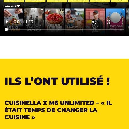
ILS L’ONT UTILISÉ
!
CUISINELLA X M6 UNLIMITED – « IL
ÉTAIT TEMPS DE CHANGER LA
CUISINE »