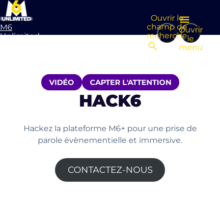
Ouvrir le
champ de
M6
Ouvrir
recherche
Unlimited
le
Aller à la
menu
page
d’accueil
VIDÉO
CAPTER L'ATTENTION
HACK6
Hackez la plateforme M6+ pour une prise de
parole évènementielle et immersive.
CONTACTEZ-NOUS