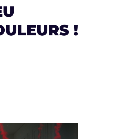
EU
OULEURS !