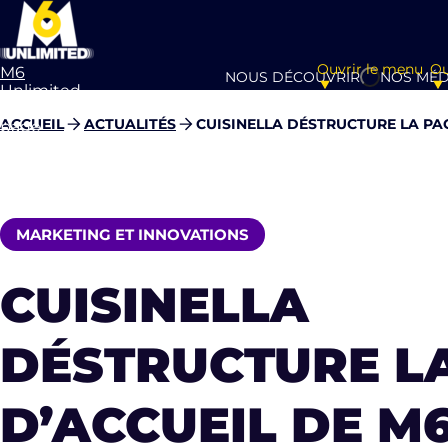
Ouvrir le menu
Ou
M6
NOUS DÉCOUVRIR
NOS MÉD
Unlimited
Aller à la
ACCUEIL
ACTUALITÉS
CUISINELLA DÉSTRUCTURE LA PAG
page
d’accueil
MARKETING ET INNOVATIONS
CUISINELLA
DÉSTRUCTURE L
D’ACCUEIL DE M