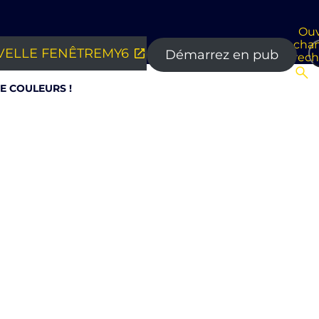
Ouv
cha
ELLE FENÊTRE
MY6
Démarrez en pub
rec
E COULEURS !