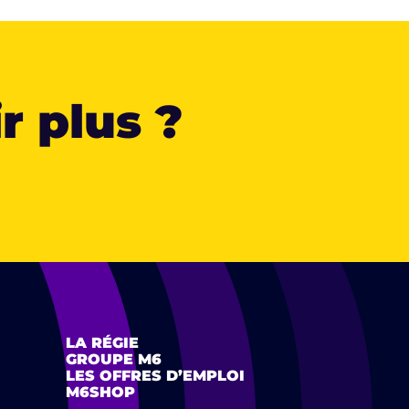
r plus ?
LA RÉGIE
GROUPE M6
LES OFFRES D’EMPLOI
M6SHOP