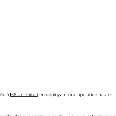
iée à
M6 Unlimite
d
en déployant une opération haute