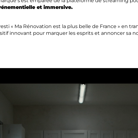
a marque s’est emparée de la plateforme de streaming pour
événementielle et immersive.
investi « Ma Rénovation est la plus belle de France » en
positif innovant pour marquer les esprits et annoncer s