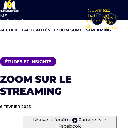
Ouvrir le
champ de
M6
Ouvrir
recherche
Unlimited
le
Aller à la
menu
ACCUEIL
ACTUALITÉS
ZOOM SUR LE STREAMING
page
d’accueil
ÉTUDES ET INSIGHTS
ZOOM SUR LE
STREAMING
6 FÉVRIER 2025
Nouvelle fenêtre
Partager sur
Facebook